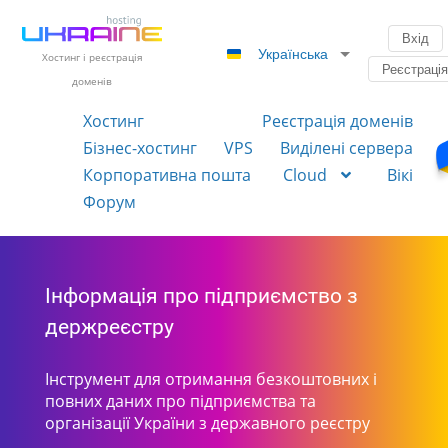
Вхід
Українська
Хостинг і реєстрація
Реєстраці
доменів
Хостинг
Реєстрація доменів
Бізнес-хостинг
VPS
Виділені сервера
Корпоративна пошта
Cloud
Вікі
Форум
Інформація про підприємство з
держреєстру
Інструмент для отримання безкоштовних і
повних даних про підприємства та
організації України з державного реєстру