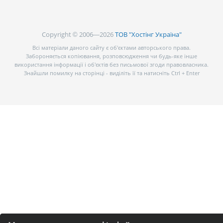
Copyright © 2006—2026
ТОВ "Хостінг Україна"
Всі матеріали даного сайту є об’єктами авторського права.
Забороняється копіювання, розповсюдження чи будь-яке інше
використання інформації і об’єктів без письмової згоди правовласника.
Знайшли помилку на сторінці - виділіть її та натисніть Ctrl + Enter