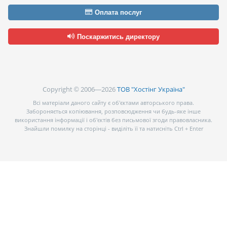
Оплата послуг
Поскаржитись директору
Copyright © 2006—2026
ТОВ "Хостінг Україна"
Всі матеріали даного сайту є об’єктами авторського права.
Забороняється копіювання, розповсюдження чи будь-яке інше
використання інформації і об’єктів без письмової згоди правовласника.
Знайшли помилку на сторінці - виділіть її та натисніть Ctrl + Enter