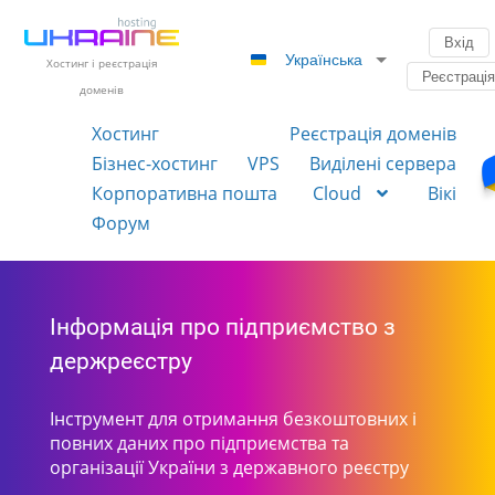
Вхід
Українська
Хостинг і реєстрація
Реєстраці
доменів
Хостинг
Реєстрація доменів
Бізнес-хостинг
VPS
Виділені сервера
Корпоративна пошта
Cloud
Вікі
Форум
Інформація про підприємство з
держреєстру
Інструмент для отримання безкоштовних і
повних даних про підприємства та
організації України з державного реєстру