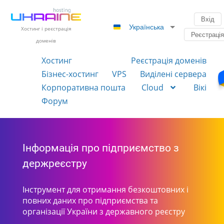
Вхід
Українська
Хостинг і реєстрація
Реєстраці
доменів
Хостинг
Реєстрація доменів
Бізнес-хостинг
VPS
Виділені сервера
Корпоративна пошта
Cloud
Вікі
Форум
Інформація про підприємство з
держреєстру
Інструмент для отримання безкоштовних і
повних даних про підприємства та
організації України з державного реєстру