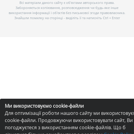
Всі матеріали даного сайту є об’єктами авторського права.
Забороняється копіювання, розповсюдження чи будь-яке інше
використання інформації і об’єктів без письмової згоди правовласника.
Знайшли помилку на сторінці - виділіть її та натисніть Ctrl + Enter
Ми використовуємо cookie-файли
Для оптимізації роботи нашого сайту ми використову
cookie-файли. Продовжуючи використовувати сайт, Ви
погоджуєтеся з використанням cookie-файлів. Що б