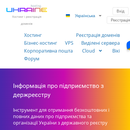
Вхід
Українська
Хостинг і реєстрація
Реєстраці
доменів
Хостинг
Реєстрація доменів
Бізнес-хостинг
VPS
Виділені сервера
Корпоративна пошта
Cloud
Вікі
Форум
Інформація про підприємство з
держреєстру
Інструмент для отримання безкоштовних і
повних даних про підприємства та
організації України з державного реєстру