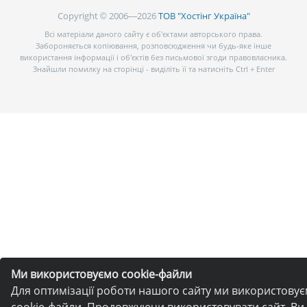
Copyright © 2006—2026
ТОВ "Хостінг Україна"
Всі матеріали даного сайту є об’єктами авторського права.
Забороняється копіювання, розповсюдження чи будь-яке інше
використання інформації і об’єктів без письмової згоди правовласника.
Знайшли помилку на сторінці - виділіть її та натисніть Ctrl + Enter
Ми використовуємо cookie-файли
Для оптимізації роботи нашого сайту ми використову
cookie-файли. Продовжуючи використовувати сайт, Ви