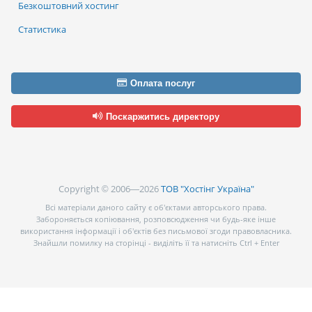
Безкоштовний хостинг
Статистика
Оплата послуг
Поскаржитись директору
Copyright © 2006—2026
ТОВ "Хостінг Україна"
Всі матеріали даного сайту є об’єктами авторського права.
Забороняється копіювання, розповсюдження чи будь-яке інше
використання інформації і об’єктів без письмової згоди правовласника.
Знайшли помилку на сторінці - виділіть її та натисніть Ctrl + Enter