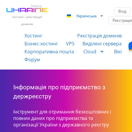
Вхід
Українська
Хостинг і реєстрація
Реєстраці
доменів
Хостинг
Реєстрація доменів
Бізнес-хостинг
VPS
Виділені сервера
Корпоративна пошта
Cloud
Вікі
Форум
Інформація про підприємство з
держреєстру
Інструмент для отримання безкоштовних і
повних даних про підприємства та
організації України з державного реєстру