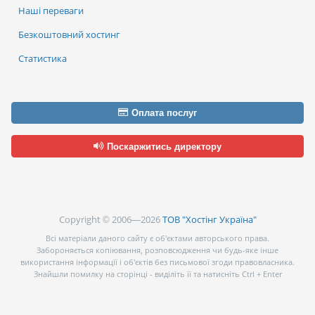
Наші переваги
Безкоштовний хостинг
Статистика
Оплата послуг
Поскаржитись директору
Copyright © 2006—2026
ТОВ "Хостінг Україна"
Всі матеріали даного сайту є об’єктами авторського права.
Забороняється копіювання, розповсюдження чи будь-яке інше
використання інформації і об’єктів без письмової згоди правовласника.
Знайшли помилку на сторінці - виділіть її та натисніть Ctrl + Enter