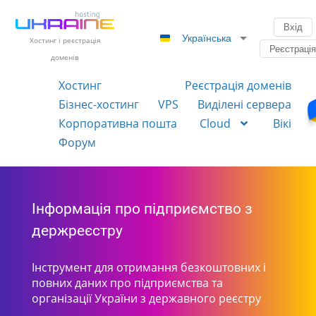
Вхід
Українська
Хостинг і реєстрація
Реєстраці
доменів
Хостинг
Реєстрація доменів
Бізнес-хостинг
VPS
Виділені сервера
Корпоративна пошта
Cloud
Вікі
Форум
Інформація про підприємство з
держреєстру
Інструмент для отримання безкоштовних і
повних даних про підприємства та
організації України з державного реєстру