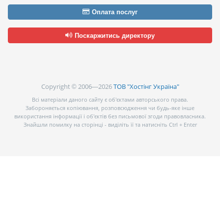
Оплата послуг
Поскаржитись директору
Copyright © 2006—2026
ТОВ "Хостінг Україна"
Всі матеріали даного сайту є об’єктами авторського права.
Забороняється копіювання, розповсюдження чи будь-яке інше
використання інформації і об’єктів без письмової згоди правовласника.
Знайшли помилку на сторінці - виділіть її та натисніть Ctrl + Enter