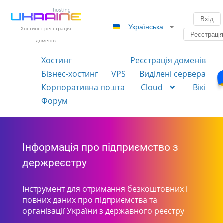
Вхід
Українська
Хостинг і реєстрація
Реєстраці
доменів
Хостинг
Реєстрація доменів
Бізнес-хостинг
VPS
Виділені сервера
Корпоративна пошта
Cloud
Вікі
Форум
Інформація про підприємство з
держреєстру
Інструмент для отримання безкоштовних і
повних даних про підприємства та
організації України з державного реєстру