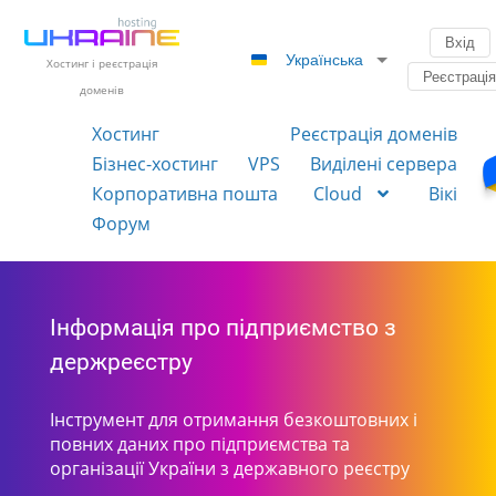
Вхід
Українська
Хостинг і реєстрація
Реєстраці
доменів
Хостинг
Реєстрація доменів
Бізнес-хостинг
VPS
Виділені сервера
Корпоративна пошта
Cloud
Вікі
Форум
Інформація про підприємство з
держреєстру
Інструмент для отримання безкоштовних і
повних даних про підприємства та
організації України з державного реєстру