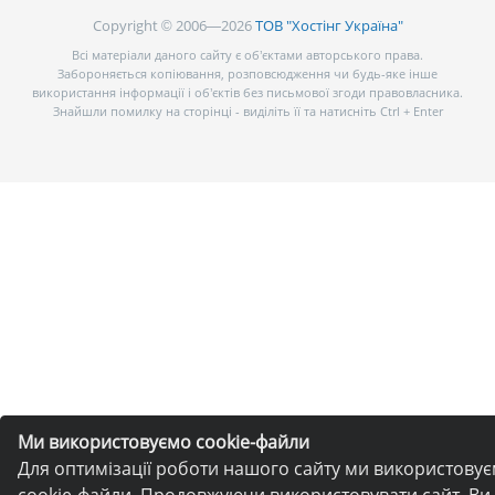
Copyright © 2006—2026
ТОВ "Хостінг Україна"
Всі матеріали даного сайту є об’єктами авторського права.
Забороняється копіювання, розповсюдження чи будь-яке інше
використання інформації і об’єктів без письмової згоди правовласника.
Знайшли помилку на сторінці - виділіть її та натисніть Ctrl + Enter
Ми використовуємо cookie-файли
Для оптимізації роботи нашого сайту ми використову
cookie-файли. Продовжуючи використовувати сайт, Ви