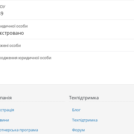
ПОУ
49
ридичної особи
єстровано
жені особи
ходження юридичної особи
панія
Техпідтримка
єстрація
Блог
вини
Техпідтримка
ртнерська програма
Форум