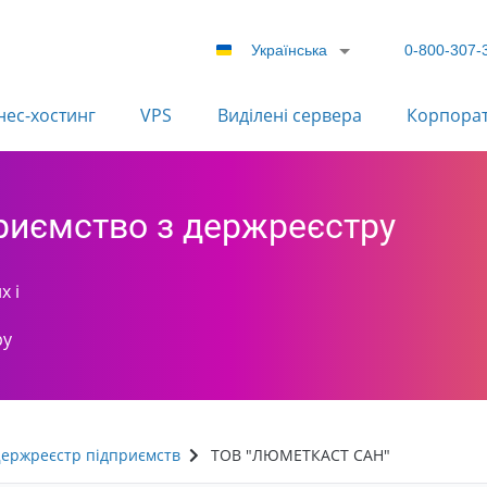
Українська
0-800-307-
нес-хостинг
VPS
Виділені сервера
Корпора
приємство з держреєстру
х і
ру
ержреєстр підприємств
ТОВ "ЛЮМЕТКАСТ САН"