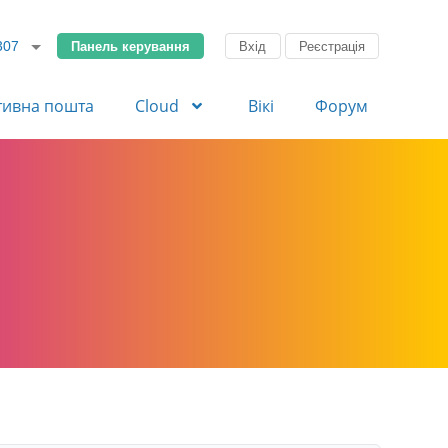
Панель керування
Вхід
Реєстрація
307
тивна пошта
Cloud
Вікі
Форум