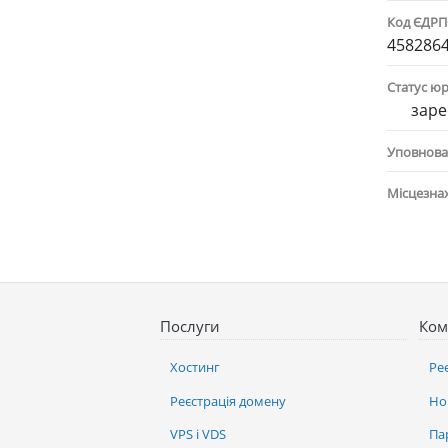
Код ЄДР
458286
Статус ю
заре
Уповнова
Місцезна
Послуги
Ком
Хостинг
Ре
Реєстрація домену
Но
VPS і VDS
Па