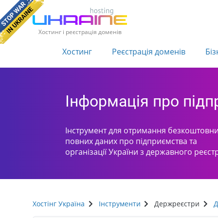
Хостинг і реєстрація доменів
Хостинг
Реєстрація доменів
Біз
Інформація про під
Інструмент для отримання безкоштовни
повних даних про підприємства та
організації України з державного реєст
Хостінг Україна
Інструменти
Держреєстри
Д