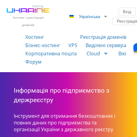
Вхід
Українська
Хостинг і реєстрація
Реєстраці
доменів
Хостинг
Реєстрація доменів
Бізнес-хостинг
VPS
Виділені сервера
Корпоративна пошта
Cloud
Вікі
Форум
Інформація про підприємство з
держреєстру
Інструмент для отримання безкоштовних і
повних даних про підприємства та
організації України з державного реєстру