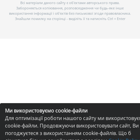
Всі матеріали даного сайту є об’єктами авторського права.
Забороняється копіювання, розповсюдження чи будь-яке інше
використання інформації і об’єктів без письмової згоди правовласника.
Знайшли помилку на сторінці - виділіть її та натисніть Ctrl + Enter
Ми використовуємо cookie-файли
Для оптимізації роботи нашого сайту ми використову
cookie-файли. Продовжуючи використовувати сайт, Ви
погоджуєтеся з використанням cookie-файлів. Що б