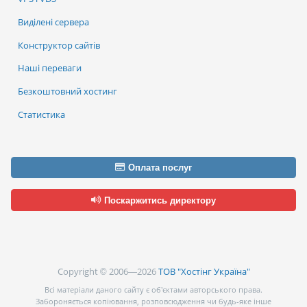
Виділені сервера
Конструктор сайтів
Наші переваги
Безкоштовний хостинг
Статистика
Оплата послуг
Поскаржитись директору
Copyright © 2006—2026
ТОВ "Хостінг Україна"
Всі матеріали даного сайту є об’єктами авторського права.
Забороняється копіювання, розповсюдження чи будь-яке інше