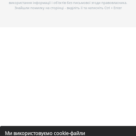
використання інформації і об’єктів без письмової згоди правовласника.
Знайшли помилку на сторінці - виділіть її та натисніть Ctrl + Enter
Ми використовуємо cookie-файли