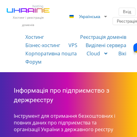
Вхід
Українська
Хостинг і реєстрація
Реєстраці
доменів
Хостинг
Реєстрація доменів
Бізнес-хостинг
VPS
Виділені сервера
Корпоративна пошта
Cloud
Вікі
Форум
Інформація про підприємство з
держреєстру
Інструмент для отримання безкоштовних і
повних даних про підприємства та
організації України з державного реєстру