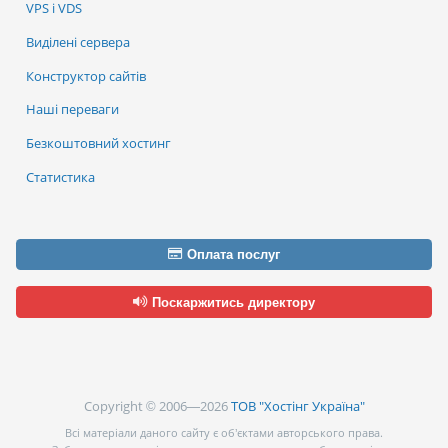
VPS і VDS
Виділені сервера
Конструктор сайтів
Наші переваги
Безкоштовний хостинг
Статистика
Оплата послуг
Поскаржитись директору
Copyright © 2006—2026
ТОВ "Хостінг Україна"
Всі матеріали даного сайту є об’єктами авторського права.