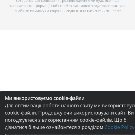
Забороняється копіювання, розповсюдження чи будь-яке інше
використання інформації і об’єктів без письмової згоди правовласника.
Знайшли помилку на сторінці - виділіть її та натисніть Ctrl + Enter
Ми використовуємо cookie-файли
Для оптимізації роботи нашого сайту ми використову
cookie-файли. Продовжуючи використовувати сайт, Ви
погоджуєтеся з використанням cookie-файлів. Що б
дізнатися більше ознайомтеся з розділом
Cookie Policy