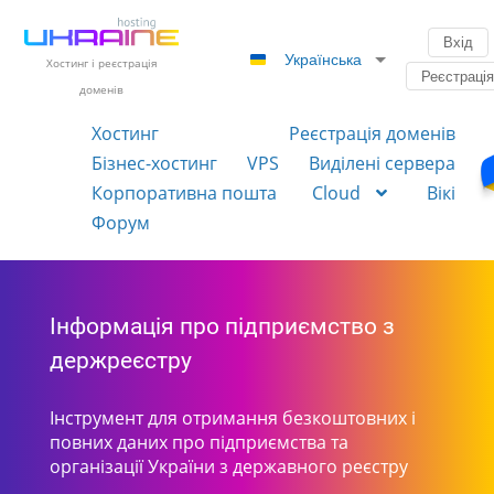
Вхід
Українська
Хостинг і реєстрація
Реєстраці
доменів
Хостинг
Реєстрація доменів
Бізнес-хостинг
VPS
Виділені сервера
Корпоративна пошта
Cloud
Вікі
Форум
Інформація про підприємство з
держреєстру
Інструмент для отримання безкоштовних і
повних даних про підприємства та
організації України з державного реєстру