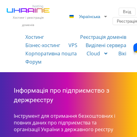
Вхід
Українська
Хостинг і реєстрація
Реєстраці
доменів
Хостинг
Реєстрація доменів
Бізнес-хостинг
VPS
Виділені сервера
Корпоративна пошта
Cloud
Вікі
Форум
Інформація про підприємство з
держреєстру
Інструмент для отримання безкоштовних і
повних даних про підприємства та
організації України з державного реєстру