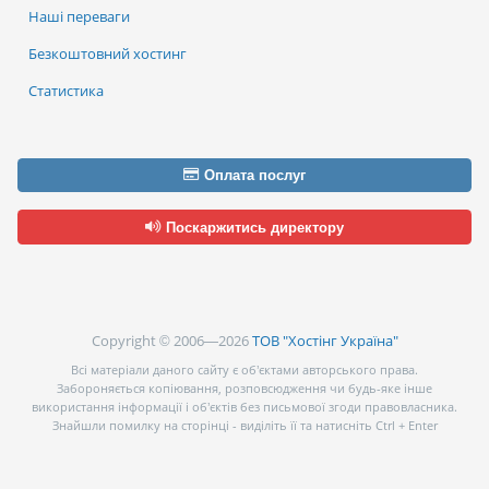
Наші переваги
Безкоштовний хостинг
Статистика
Оплата послуг
Поскаржитись директору
Copyright © 2006—2026
ТОВ "Хостінг Україна"
Всі матеріали даного сайту є об’єктами авторського права.
Забороняється копіювання, розповсюдження чи будь-яке інше
використання інформації і об’єктів без письмової згоди правовласника.
Знайшли помилку на сторінці - виділіть її та натисніть Ctrl + Enter