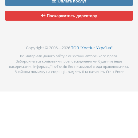
Оплата послуг
Поскаржитись директору
Copyright © 2006—2026
ТОВ "Хостінг Україна"
Всі матеріали даного сайту є об’єктами авторського права.
Забороняється копіювання, розповсюдження чи будь-яке інше
використання інформації і об’єктів без письмової згоди правовласника.
Знайшли помилку на сторінці - виділіть її та натисніть Ctrl + Enter