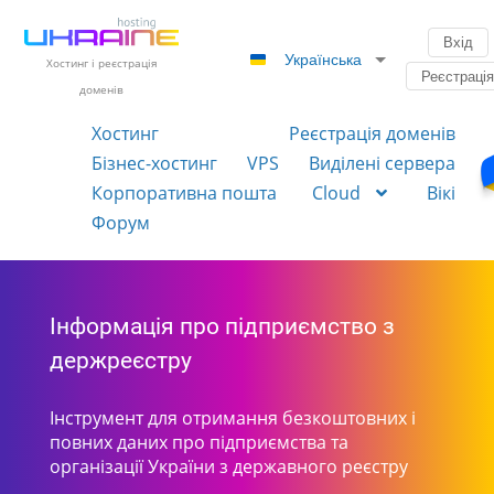
Вхід
Українська
Хостинг і реєстрація
Реєстраці
доменів
Хостинг
Реєстрація доменів
Бізнес-хостинг
VPS
Виділені сервера
Корпоративна пошта
Cloud
Вікі
Форум
Інформація про підприємство з
держреєстру
Інструмент для отримання безкоштовних і
повних даних про підприємства та
організації України з державного реєстру