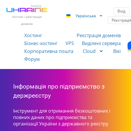
Вхід
Українська
Хостинг і реєстрація
Реєстраці
доменів
Хостинг
Реєстрація доменів
Бізнес-хостинг
VPS
Виділені сервера
Корпоративна пошта
Cloud
Вікі
Форум
Інформація про підприємство з
держреєстру
Інструмент для отримання безкоштовних і
повних даних про підприємства та
організації України з державного реєстру