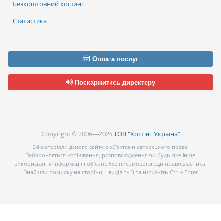
Безкоштовний хостинг
Статистика
Оплата послуг
Поскаржитись директору
Copyright © 2006—2026
ТОВ "Хостінг Україна"
Всі матеріали даного сайту є об’єктами авторського права.
Забороняється копіювання, розповсюдження чи будь-яке інше
використання інформації і об’єктів без письмової згоди правовласника.
Знайшли помилку на сторінці - виділіть її та натисніть Ctrl + Enter