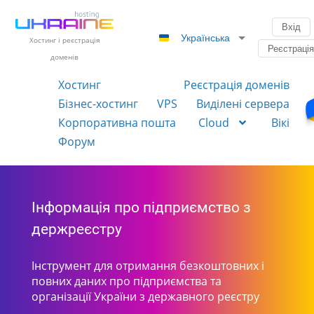
Вхід
Українська
Хостинг і реєстрація
Реєстраці
доменів
Хостинг
Реєстрація доменів
Бізнес-хостинг
VPS
Виділені сервера
Корпоративна пошта
Cloud
Вікі
Форум
Інформація про підприємство з
держреєстру
Інструмент для отримання безкоштовних і
повних даних про підприємства та
організації України з державного реєстру