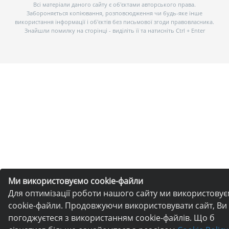
Всі матеріали даного сайту є об’єктами авторського права.
Забороняється копіювання, розповсюдження чи будь-яке інше
використання інформації і об’єктів без письмової згоди правовласника.
Знайшли помилку на сторінці - виділіть її та натисніть Ctrl + Enter
Ми використовуємо cookie-файли
Для оптимізації роботи нашого сайту ми використову
cookie-файли. Продовжуючи використовувати сайт, Ви
погоджуєтеся з використанням cookie-файлів. Що б