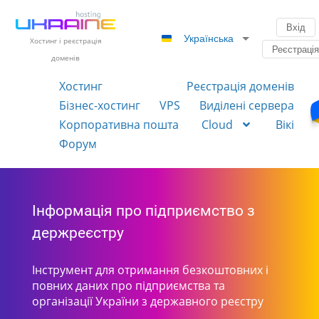
Вхід
Українська
Хостинг і реєстрація
Реєстраці
доменів
Хостинг
Реєстрація доменів
Бізнес-хостинг
VPS
Виділені сервера
Корпоративна пошта
Cloud
Вікі
Форум
Інформація про підприємство з
держреєстру
Інструмент для отримання безкоштовних і
повних даних про підприємства та
організації України з державного реєстру