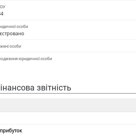
ПОУ
34
ридичної особи
єстровано
жені особи
ходження юридичної особи
інансова звітність
 прибуток