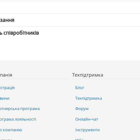
язання
ть співробітників
панія
Техпідтримка
єстрація
Блог
вини
Техпідтримка
ртнерська програма
Форум
ограма лояльності
Онлайн-чат
о компанію
Інструменти