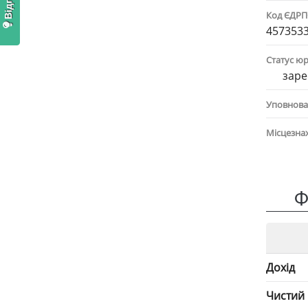
Код ЄДР
457353
Статус ю
заре
Уповнова
Місцезна
Ф
Дохід
Чистий