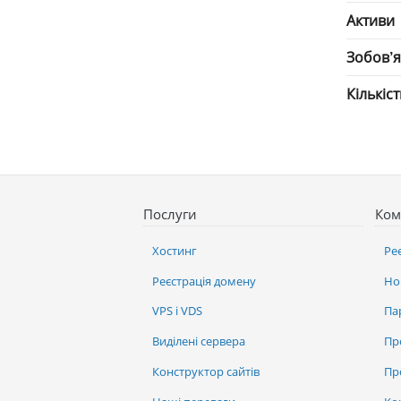
Активи
Зобов’
Кількіс
Послуги
Ком
Хостинг
Ре
Реєстрація домену
Но
VPS і VDS
Па
Виділені сервера
Пр
Конструктор сайтів
Пр