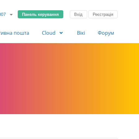
Панель керування
Вхід
Реєстрація
307
тивна пошта
Cloud
Вікі
Форум