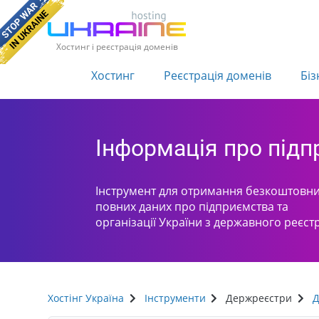
Хостинг і реєстрація доменів
Хостинг
Реєстрація доменів
Біз
Інформація про під
Інструмент для отримання безкоштовни
повних даних про підприємства та
організації України з державного реєст
Хостінг Україна
Інструменти
Держреєстри
Д