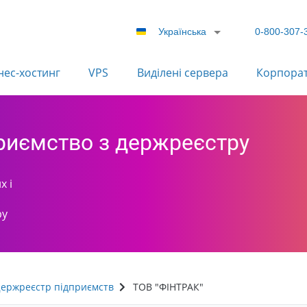
Українська
0-800-307-
нес-хостинг
VPS
Виділені сервера
Корпора
приємство з держреєстру
х і
ру
ержреєстр підприємств
ТОВ "ФІНТРАК"