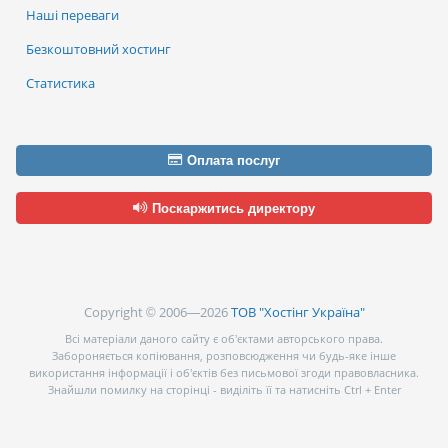
Наші переваги
Безкоштовний хостинг
Статистика
Оплата послуг
Поскаржитись директору
Copyright © 2006—2026
ТОВ "Хостінг Україна"
Всі матеріали даного сайту є об’єктами авторського права.
Забороняється копіювання, розповсюдження чи будь-яке інше
використання інформації і об’єктів без письмової згоди правовласника.
Знайшли помилку на сторінці - виділіть її та натисніть Ctrl + Enter