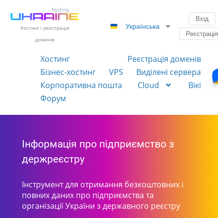
Вхід
Українська
Хостинг і реєстрація
Реєстраці
доменів
Хостинг
Реєстрація доменів
Бізнес-хостинг
VPS
Виділені сервера
Корпоративна пошта
Cloud
Вікі
Форум
Інформація про підприємство з
держреєстру
Інструмент для отримання безкоштовних і
повних даних про підприємства та
організації України з державного реєстру