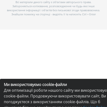
Всі матеріали даного сайту є об’єктами авторського права.
Забороняється копіювання, розповсюдження чи будь-яке інше
використання інформації і об’єктів без письмової згоди правовласника.
Знайшли помилку на сторінці - виділіть її та натисніть Ctrl + Enter
Ми використовуємо cookie-файли
Для оптимізації роботи нашого сайту ми використову
cookie-файли. Продовжуючи використовувати сайт, Ви
погоджуєтеся з використанням cookie-файлів. Що б