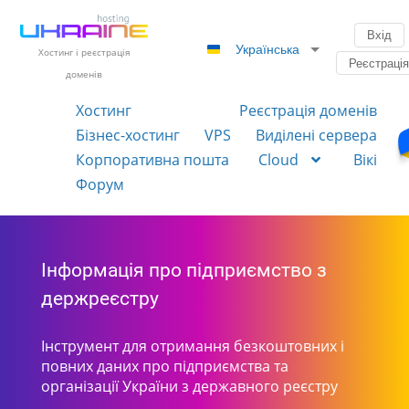
Вхід
Українська
Хостинг і реєстрація
Реєстраці
доменів
Хостинг
Реєстрація доменів
Бізнес-хостинг
VPS
Виділені сервера
Корпоративна пошта
Cloud
Вікі
Форум
Інформація про підприємство з
держреєстру
Інструмент для отримання безкоштовних і
повних даних про підприємства та
організації України з державного реєстру