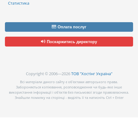
Статистика
Оплата послуг
Поскаржитись директору
Copyright © 2006—2026
ТОВ "Хостінг Україна"
Всі матеріали даного сайту є об’єктами авторського права.
Забороняється копіювання, розповсюдження чи будь-яке інше
використання інформації і об’єктів без письмової згоди правовласника.
Знайшли помилку на сторінці - виділіть її та натисніть Ctrl + Enter