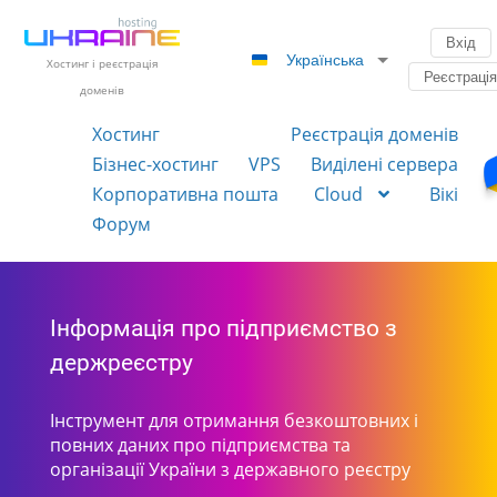
Вхід
Українська
Хостинг і реєстрація
Реєстраці
доменів
Хостинг
Реєстрація доменів
Бізнес-хостинг
VPS
Виділені сервера
Корпоративна пошта
Cloud
Вікі
Форум
Інформація про підприємство з
держреєстру
Інструмент для отримання безкоштовних і
повних даних про підприємства та
організації України з державного реєстру