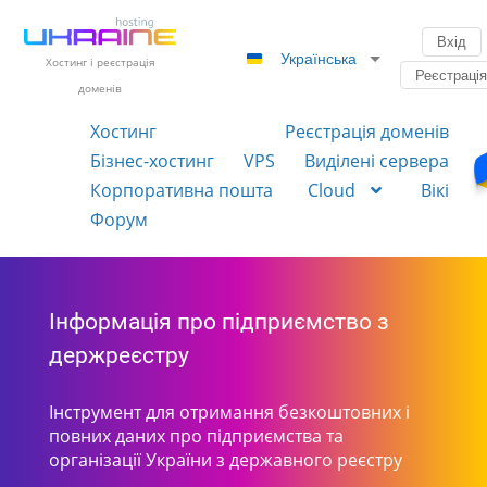
Вхід
Українська
Хостинг і реєстрація
Реєстраці
доменів
Хостинг
Реєстрація доменів
Бізнес-хостинг
VPS
Виділені сервера
Корпоративна пошта
Cloud
Вікі
Форум
Інформація про підприємство з
держреєстру
Інструмент для отримання безкоштовних і
повних даних про підприємства та
організації України з державного реєстру