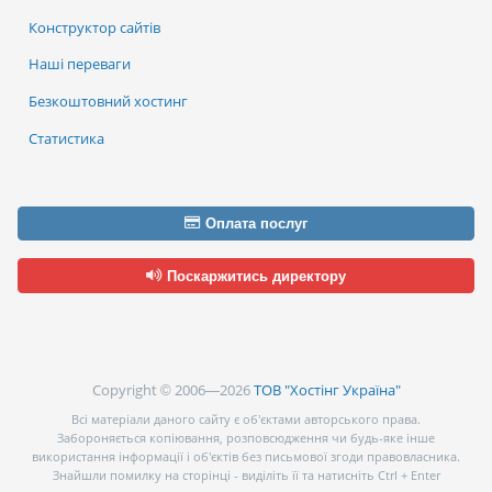
Конструктор сайтів
Наші переваги
Безкоштовний хостинг
Статистика
Оплата послуг
Поскаржитись директору
Copyright © 2006—2026
ТОВ "Хостінг Україна"
Всі матеріали даного сайту є об’єктами авторського права.
Забороняється копіювання, розповсюдження чи будь-яке інше
використання інформації і об’єктів без письмової згоди правовласника.
Знайшли помилку на сторінці - виділіть її та натисніть Ctrl + Enter