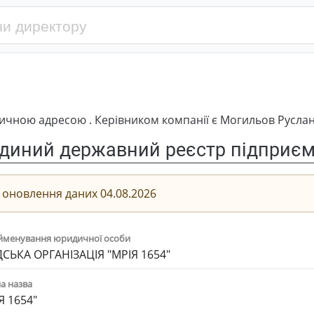
дичною адресою . Керівником компанії є Могильов Русл
диний державний реєстр підприємс
 оновлення даних 04.08.2026
йменування юридичної особи
СЬКА ОРГАНІЗАЦІЯ "МРІЯ 1654"
а назва
Я 1654"