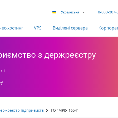
Українська
0-800-307-
нес-хостинг
VPS
Виділені сервера
Корпора
приємство з держреєстру
х і
ру
ержреєстр підприємств
ГО "МРІЯ 1654"