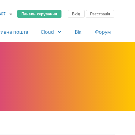
Панель керування
Вхід
Реєстрація
307
тивна пошта
Cloud
Вікі
Форум