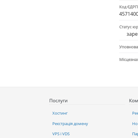
Код ЄДР
457140
Статус ю
заре
Уповнова
Місцезна
Послуги
Ком
Хостинг
Ре
Реєстрація домену
Но
VPS і VDS
Па