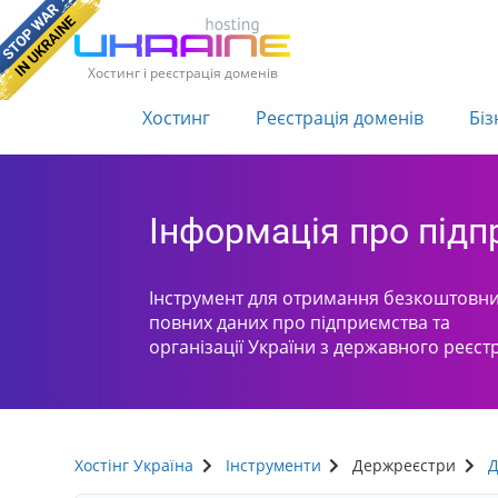
Хостинг і реєстрація доменів
Хостинг
Реєстрація доменів
Біз
Інформація про під
Інструмент для отримання безкоштовни
повних даних про підприємства та
організації України з державного реєст
Хостінг Україна
Інструменти
Держреєстри
Д