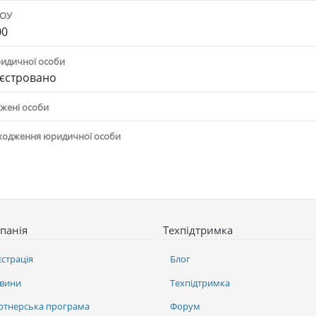
ПОУ
00
ридичної особи
єстровано
жені особи
ходження юридичної особи
панія
Техпідтримка
єстрація
Блог
вини
Техпідтримка
ртнерська програма
Форум