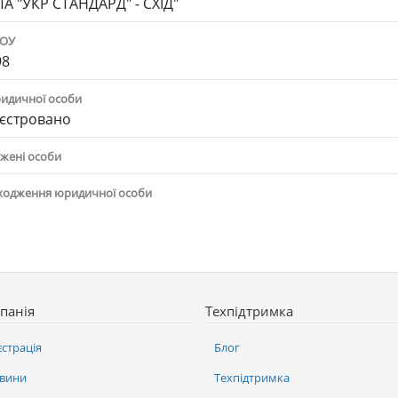
А "УКР СТАНДАРД" - СХІД"
ПОУ
98
ридичної особи
єстровано
жені особи
ходження юридичної особи
панія
Техпідтримка
єстрація
Блог
вини
Техпідтримка