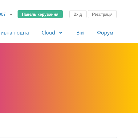
Панель керування
Вхід
Реєстрація
307
тивна пошта
Cloud
Вікі
Форум