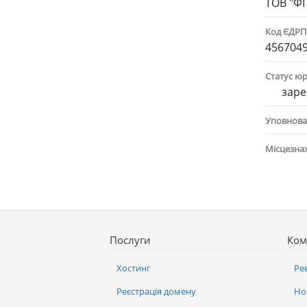
ТОВ "ФП
Код ЄДР
456704
Статус ю
заре
Уповнова
Місцезна
Послуги
Ком
Хостинг
Ре
Реєстрація домену
Но