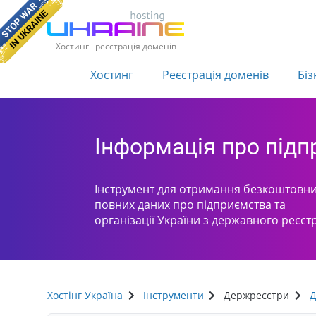
Хостинг і реєстрація доменів
Хостинг
Реєстрація доменів
Біз
Інформація про під
Інструмент для отримання безкоштовни
повних даних про підприємства та
організації України з державного реєст
Хостінг Україна
Інструменти
Держреєстри
Д