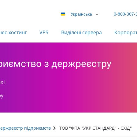
Українська
0-800-307-
нес-хостинг
VPS
Виділені сервера
Корпора
приємство з держреєстру
х і
ру
ержреєстр підприємств
ТОВ "ФПА "УКР СТАНДАРД" - СХІД"