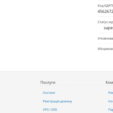
Код ЄДР
456267
Статус ю
заре
Уповнова
Місцезна
Послуги
Ком
Хостинг
Ре
Реєстрація домену
Но
VPS і VDS
Па