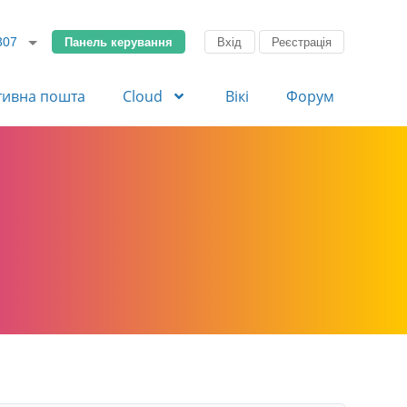
Панель керування
Вхід
Реєстрація
307
тивна пошта
Cloud
Вікі
Форум