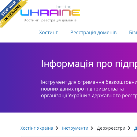
Хостинг і реєстрація доменів
Хостинг
Реєстрація доменів
Біз
Інформація про під
Інструмент для отримання безкоштовни
повних даних про підприємства та
організації України з державного реєст
Хостінг Україна
Інструменти
Держреєстри
Д