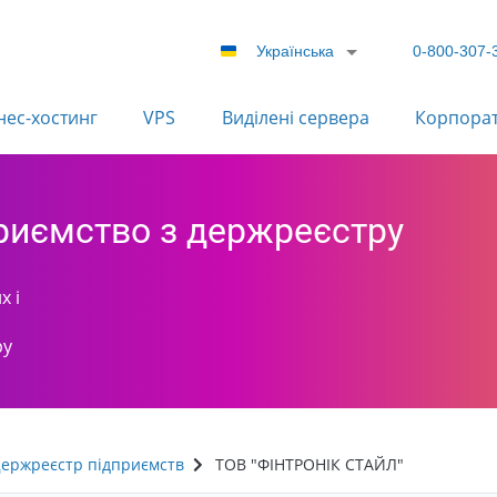
Українська
0-800-307-
нес-хостинг
VPS
Виділені сервера
Корпора
приємство з держреєстру
х і
ру
ержреєстр підприємств
ТОВ "ФІНТРОНІК СТАЙЛ"