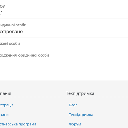
ПОУ
21
ридичної особи
єстровано
жені особи
ходження юридичної особи
панія
Техпідтримка
єстрація
Блог
вини
Техпідтримка
ртнерська програма
Форум