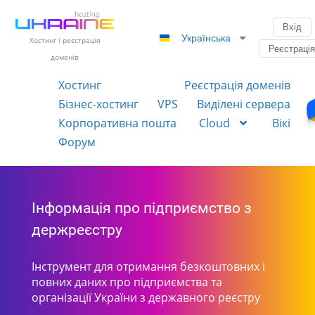
Вхід
Українська
Хостинг і реєстрація
Реєстраці
доменів
Хостинг
Реєстрація доменів
Бізнес-хостинг
VPS
Виділені сервера
Корпоративна пошта
Cloud
Вікі
Форум
Інформація про підприємство з
держреєстру
Інструмент для отримання безкоштовних і
повних даних про підприємства та
організації України з державного реєстру