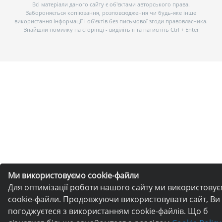
Всі матеріали даного сайту є об’єктами авторського права.
Забороняється копіювання, розповсюдження чи будь-яке інше
використання інформації і об’єктів без письмової згоди правовласника.
Знайшли помилку на сторінці - виділіть її та натисніть Ctrl + Enter
Ми використовуємо cookie-файли
Для оптимізації роботи нашого сайту ми використову
cookie-файли. Продовжуючи використовувати сайт, Ви
погоджуєтеся з використанням cookie-файлів. Що б