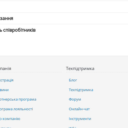
язання
ть співробітників
панія
Техпідтримка
єстрація
Блог
вини
Техпідтримка
ртнерська програма
Форум
ограма лояльності
Онлайн-чат
о компанію
Інструменти