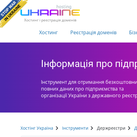
Хостинг і реєстрація доменів
Хостинг
Реєстрація доменів
Біз
Інформація про під
Інструмент для отримання безкоштовни
повних даних про підприємства та
організації України з державного реєст
Хостінг Україна
Інструменти
Держреєстри
Д