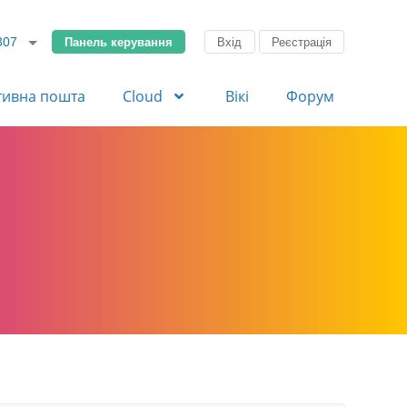
Панель керування
Вхід
Реєстрація
307
тивна пошта
Cloud
Вікі
Форум