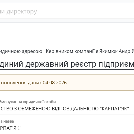
идичною адресою . Керівником компанії є Якимюк Андрі
диний державний реєстр підприємс
 оновлення даних 04.08.2026
йменування юридичної особи
СТВО З ОБМЕЖЕНОЮ ВІДПОВІДАЛЬНІСТЮ "КАРПАТ'ЯК"
а назва
АРПАТ'ЯК"