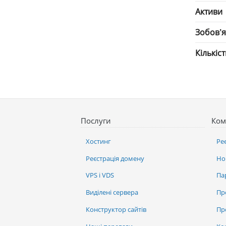
Активи
Зобов’
Кількіс
Послуги
Ком
Хостинг
Ре
Реєстрація домену
Но
VPS і VDS
Па
Виділені сервера
Пр
Конструктор сайтів
Пр