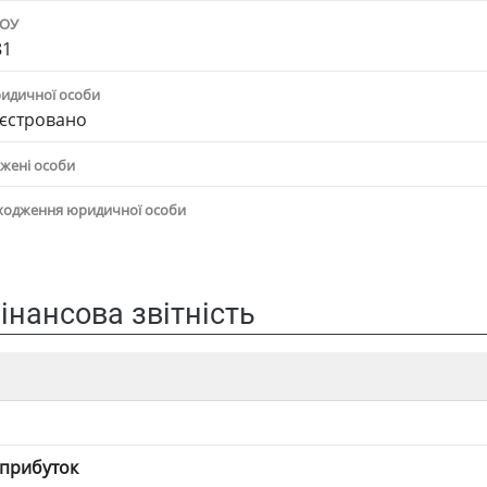
ПОУ
81
ридичної особи
єстровано
жені особи
ходження юридичної особи
інансова звітність
 прибуток