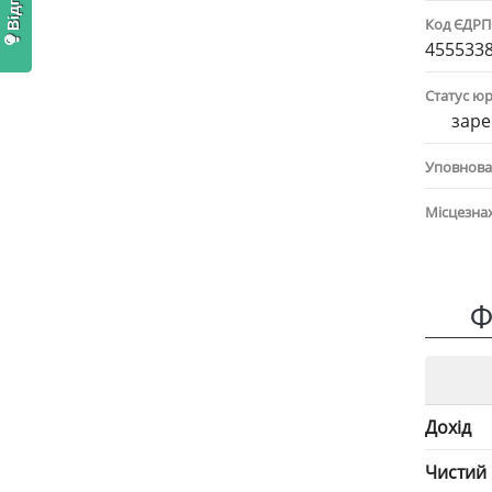
Код ЄДР
455533
Статус ю
заре
Уповнова
Місцезна
Ф
Дохід
Чистий