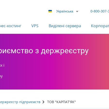
Українська
0-800-307-
нес-хостинг
VPS
Виділені сервера
Корпора
приємство з держреєстру
х і
ру
ержреєстр підприємств
ТОВ "КАРПАТ'ЯК"