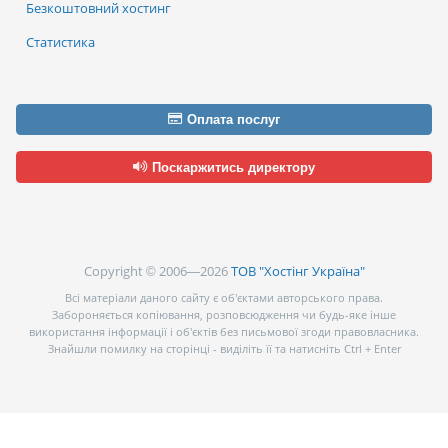
Безкоштовний хостинг
Статистика
Оплата послуг
Поскаржитись директору
Copyright © 2006—2026
ТОВ "Хостінг Україна"
Всі матеріали даного сайту є об’єктами авторського права.
Забороняється копіювання, розповсюдження чи будь-яке інше
використання інформації і об’єктів без письмової згоди правовласника.
Знайшли помилку на сторінці - виділіть її та натисніть Ctrl + Enter