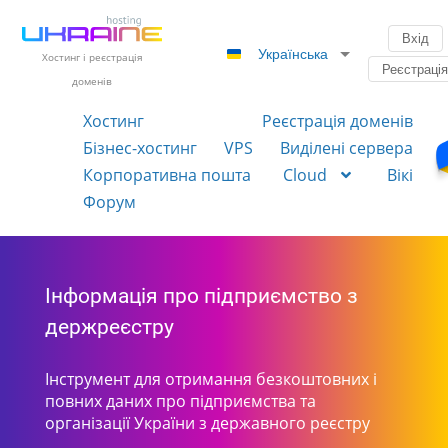
Вхід
Українська
Хостинг і реєстрація
Реєстраці
доменів
Хостинг
Реєстрація доменів
Бізнес-хостинг
VPS
Виділені сервера
Корпоративна пошта
Cloud
Вікі
Форум
Інформація про підприємство з
держреєстру
Інструмент для отримання безкоштовних і
повних даних про підприємства та
організації України з державного реєстру