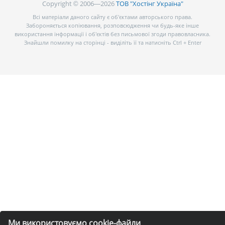
Copyright © 2006—2026
ТОВ "Хостінг Україна"
Всі матеріали даного сайту є об’єктами авторського права.
Забороняється копіювання, розповсюдження чи будь-яке інше
використання інформації і об’єктів без письмової згоди правовласника.
Знайшли помилку на сторінці - виділіть її та натисніть Ctrl + Enter
Ми використовуємо cookie-файли