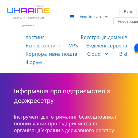
Вхід
Українська
Хостинг і реєстрація
Реєстраці
доменів
Хостинг
Реєстрація доменів
Бізнес-хостинг
VPS
Виділені сервера
Корпоративна пошта
Cloud
Вікі
Форум
Інформація про підприємство з
держреєстру
Інструмент для отримання безкоштовних і
повних даних про підприємства та
організації України з державного реєстру