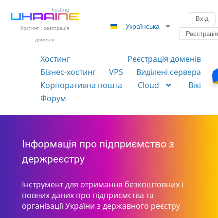
Вхід
Українська
Хостинг і реєстрація
Реєстраці
доменів
Хостинг
Реєстрація доменів
Бізнес-хостинг
VPS
Виділені сервера
Корпоративна пошта
Cloud
Вікі
Форум
Інформація про підприємство з
держреєстру
Інструмент для отримання безкоштовних і
повних даних про підприємства та
організації України з державного реєстру