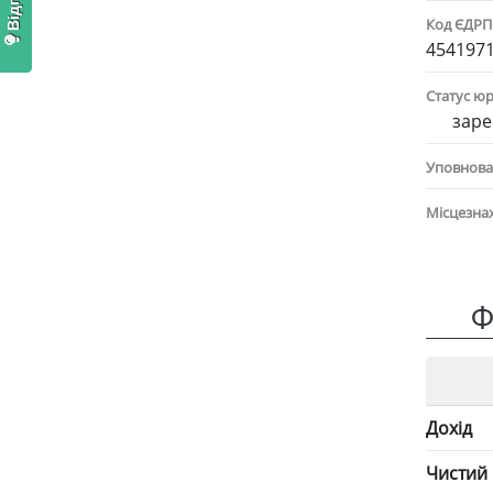
Код ЄДР
454197
Статус ю
заре
Уповнова
Місцезна
Ф
Дохід
Чистий