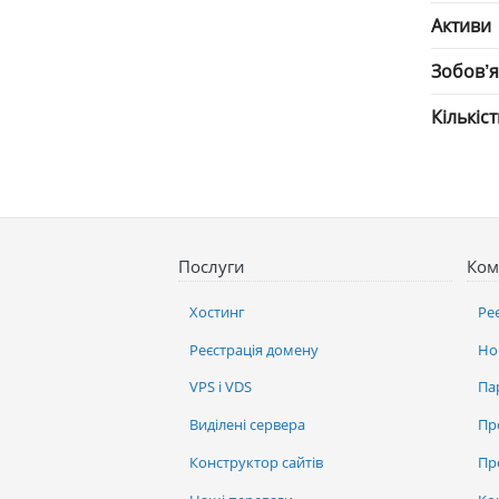
Активи
Зобов’
Кількіс
Послуги
Ком
Хостинг
Ре
Реєстрація домену
Но
VPS і VDS
Па
Виділені сервера
Пр
Конструктор сайтів
Пр