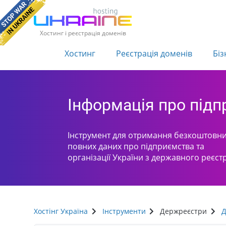
Хостинг і реєстрація доменів
Хостинг
Реєстрація доменів
Біз
Інформація про під
Інструмент для отримання безкоштовни
повних даних про підприємства та
організації України з державного реєст
Хостінг Україна
Інструменти
Держреєстри
Д