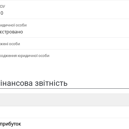
ПОУ
10
ридичної особи
єстровано
жені особи
ходження юридичної особи
інансова звітність
 прибуток