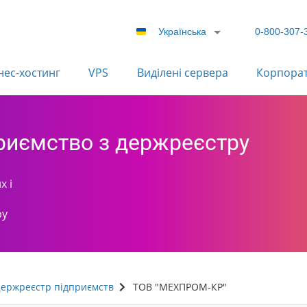
Українська
0-800-307-
нес-хостинг
VPS
Виділені сервера
Корпора
приємство з держреєстру
х і
ру
ержреєстр підприємств
ТОВ "МЕХПРОМ-КР"