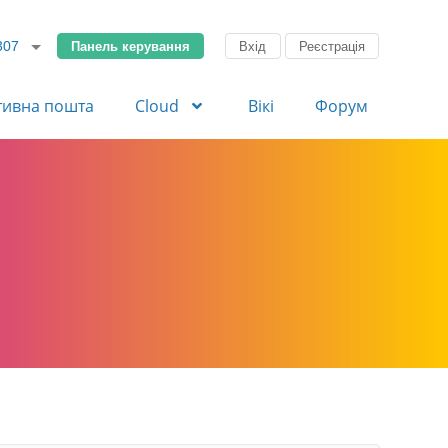
Панель керування
Вхід
Реєстрація
307
тивна пошта
Cloud
Вікі
Форум