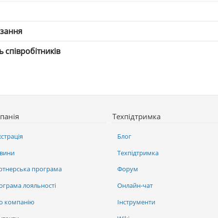
язання
ть співробітників
панія
Техпідтримка
єстрація
Блог
вини
Техпідтримка
ртнерська програма
Форум
ограма лояльності
Онлайн-чат
о компанію
Інструменти