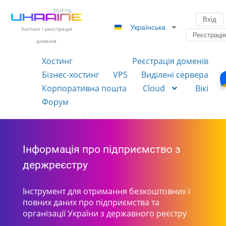
Вхід
Українська
Хостинг і реєстрація
Реєстраці
доменів
Хостинг
Реєстрація доменів
Бізнес-хостинг
VPS
Виділені сервера
Корпоративна пошта
Cloud
Вікі
Форум
Інформація про підприємство з
держреєстру
Інструмент для отримання безкоштовних і
повних даних про підприємства та
організації України з державного реєстру