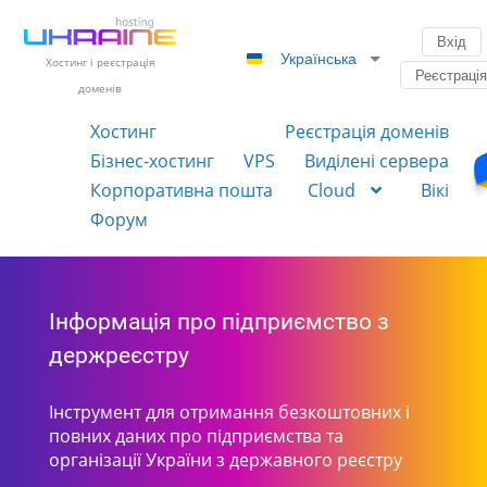
Вхід
Українська
Хостинг і реєстрація
Реєстраці
доменів
Хостинг
Реєстрація доменів
Бізнес-хостинг
VPS
Виділені сервера
Корпоративна пошта
Cloud
Вікі
Форум
Інформація про підприємство з
держреєстру
Інструмент для отримання безкоштовних і
повних даних про підприємства та
організації України з державного реєстру