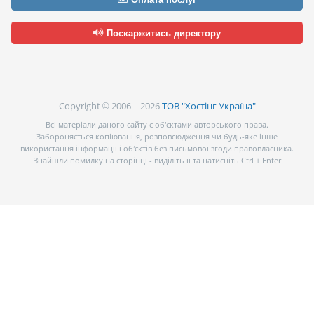
Поскаржитись директору
Copyright © 2006—2026
ТОВ "Хостінг Україна"
Всі матеріали даного сайту є об’єктами авторського права.
Забороняється копіювання, розповсюдження чи будь-яке інше
використання інформації і об’єктів без письмової згоди правовласника.
Знайшли помилку на сторінці - виділіть її та натисніть Ctrl + Enter