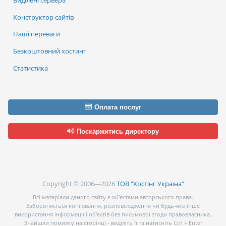
Конструктор сайтів
Наші переваги
Безкоштовний хостинг
Статистика
Оплата послуг
Поскаржитись директору
Copyright © 2006—2026
ТОВ "Хостінг Україна"
Всі матеріали даного сайту є об’єктами авторського права.
Забороняється копіювання, розповсюдження чи будь-яке інше
використання інформації і об’єктів без письмової згоди правовласника.
Знайшли помилку на сторінці - виділіть її та натисніть Ctrl + Enter