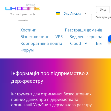
Вхід
Українська
Хостинг і реєстрація
Реєстраці
доменів
Хостинг
Реєстрація доменів
Бізнес-хостинг
VPS
Виділені сервера
Корпоративна пошта
Cloud
Вікі
Форум
Інформація про підприємство з
держреєстру
Інструмент для отримання безкоштовних і
повних даних про підприємства та
організації України з державного реєстру