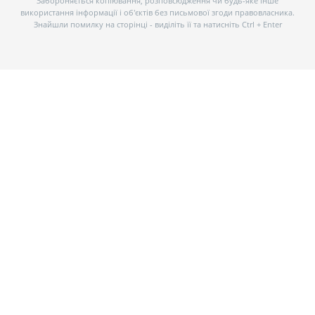
Забороняється копіювання, розповсюдження чи будь-яке інше
використання інформації і об’єктів без письмової згоди правовласника.
Знайшли помилку на сторінці - виділіть її та натисніть Ctrl + Enter