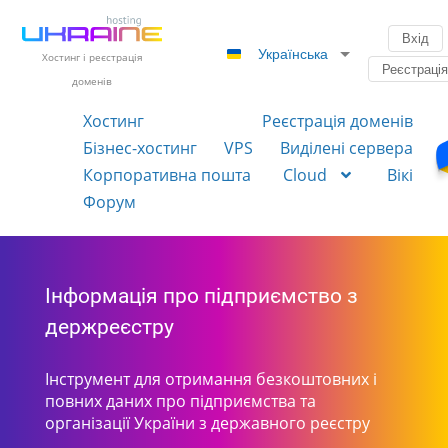
Вхід
Українська
Хостинг і реєстрація
Реєстраці
доменів
Хостинг
Реєстрація доменів
Бізнес-хостинг
VPS
Виділені сервера
Корпоративна пошта
Cloud
Вікі
Форум
Інформація про підприємство з
держреєстру
Інструмент для отримання безкоштовних і
повних даних про підприємства та
організації України з державного реєстру