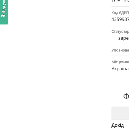
ТОВ "Л
Код ЄДР
435993
Статус ю
заре
Уповнова
Місцезна
Україна
Ф
Дохід