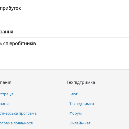
 прибуток
язання
ть співробітників
панія
Техпідтримка
єстрація
Блог
вини
Техпідтримка
ртнерська програма
Форум
ограма лояльності
Онлайн-чат