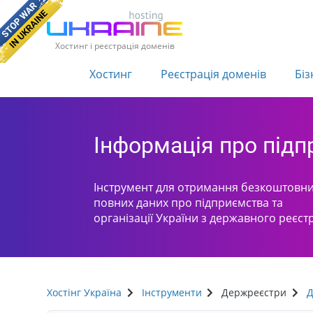
Хостинг і реєстрація доменів
Хостинг
Реєстрація доменів
Біз
Інформація про під
Інструмент для отримання безкоштовни
повних даних про підприємства та
організації України з державного реєст
Хостінг Україна
Інструменти
Держреєстри
Д