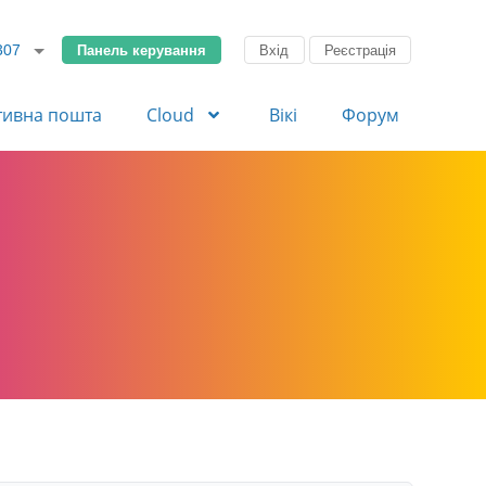
Панель керування
Вхід
Реєстрація
307
тивна пошта
Cloud
Вікі
Форум