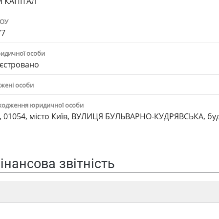
М КАПІТАЛ"
ПОУ
77
ридичної особи
єстровано
жені особи
ходження юридичної особи
, 01054, місто Київ, ВУЛИЦЯ БУЛЬВАРНО-КУДРЯВСЬКА, буд
інансова звітність