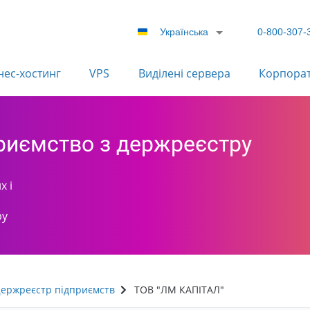
Українська
0-800-307-
нес-хостинг
VPS
Виділені сервера
Корпора
приємство з держреєстру
х і
ру
ержреєстр підприємств
ТОВ "ЛМ КАПІТАЛ"