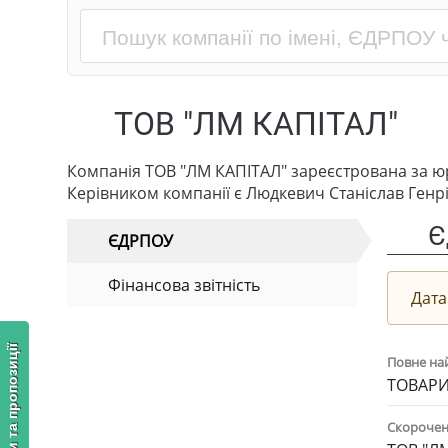
ТОВ "ЛМ КАПІТАЛ"
Компанія ТОВ "ЛМ КАПІТАЛ" зареєстрована за ю
Керівником компанії є Людкевич Станіслав Генр
Є
ЄДРПОУ
Фінансова звітність
Дата
Відгуки та пропозиції
Повне на
ТОВАРИ
Скорочен