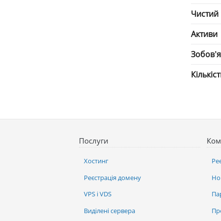
Чистий
Активи
Зобов’
Кількіс
Послуги
Ком
Хостинг
Ре
Реєстрація домену
Но
VPS і VDS
Па
Виділені сервера
Пр