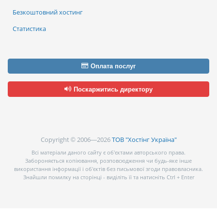
Безкоштовний хостинг
Статистика
Оплата послуг
Поскаржитись директору
Copyright © 2006—2026
ТОВ "Хостінг Україна"
Всі матеріали даного сайту є об’єктами авторського права.
Забороняється копіювання, розповсюдження чи будь-яке інше
використання інформації і об’єктів без письмової згоди правовласника.
Знайшли помилку на сторінці - виділіть її та натисніть Ctrl + Enter