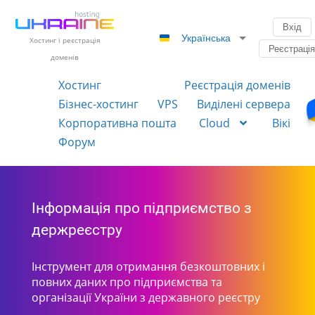
Вхід
Українська
Хостинг і реєстрація
Реєстраці
доменів
Хостинг
Реєстрація доменів
Бізнес-хостинг
VPS
Виділені сервера
Корпоративна пошта
Cloud
Вікі
Форум
Інформація про підприємство з
держреєстру
Інструмент для отримання безкоштовних і
повних даних про підприємства та
організації України з державного реєстру