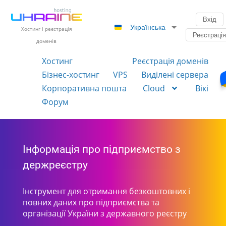
Вхід
Українська
Хостинг і реєстрація
Реєстраці
доменів
Хостинг
Реєстрація доменів
Бізнес-хостинг
VPS
Виділені сервера
Корпоративна пошта
Cloud
Вікі
Форум
Інформація про підприємство з
держреєстру
Інструмент для отримання безкоштовних і
повних даних про підприємства та
організації України з державного реєстру