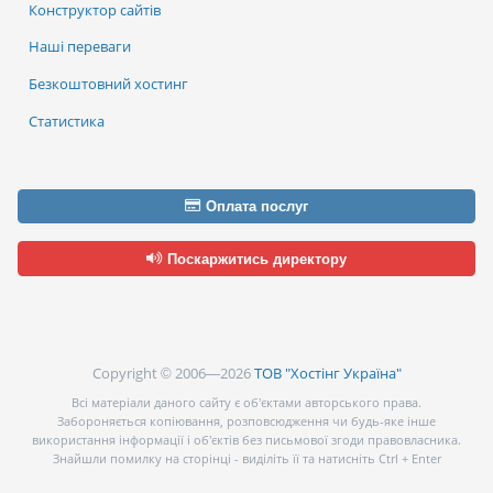
Конструктор сайтів
Наші переваги
Безкоштовний хостинг
Статистика
Оплата послуг
Поскаржитись директору
Copyright © 2006—2026
ТОВ "Хостінг Україна"
Всі матеріали даного сайту є об’єктами авторського права.
Забороняється копіювання, розповсюдження чи будь-яке інше
використання інформації і об’єктів без письмової згоди правовласника.
Знайшли помилку на сторінці - виділіть її та натисніть Ctrl + Enter