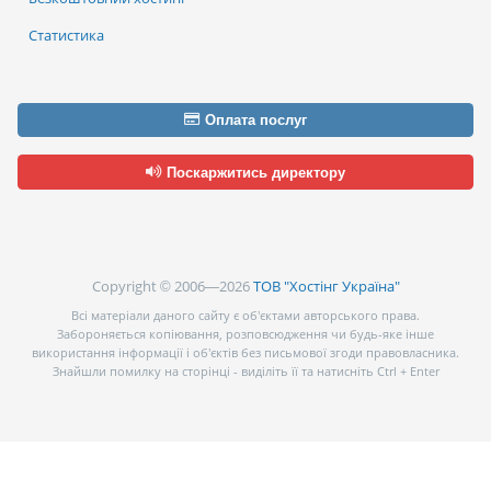
Статистика
Оплата послуг
Поскаржитись директору
Copyright © 2006—2026
ТОВ "Хостінг Україна"
Всі матеріали даного сайту є об’єктами авторського права.
Забороняється копіювання, розповсюдження чи будь-яке інше
використання інформації і об’єктів без письмової згоди правовласника.
Знайшли помилку на сторінці - виділіть її та натисніть Ctrl + Enter