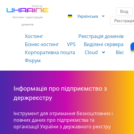
Вхід
Українська
Хостинг і реєстрація
Реєстраці
доменів
Хостинг
Реєстрація доменів
Бізнес-хостинг
VPS
Виділені сервера
Корпоративна пошта
Cloud
Вікі
Форум
Інформація про підприємство з
держреєстру
Інструмент для отримання безкоштовних і
повних даних про підприємства та
організації України з державного реєстру