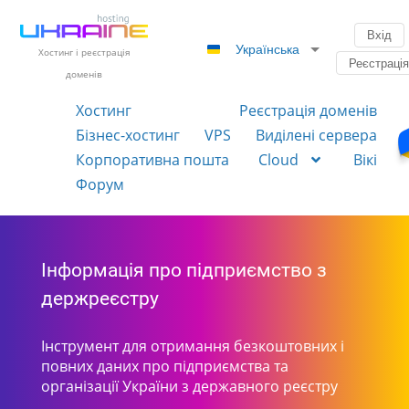
Вхід
Українська
Хостинг і реєстрація
Реєстраці
доменів
Хостинг
Реєстрація доменів
Бізнес-хостинг
VPS
Виділені сервера
Корпоративна пошта
Cloud
Вікі
Форум
Інформація про підприємство з
держреєстру
Інструмент для отримання безкоштовних і
повних даних про підприємства та
організації України з державного реєстру