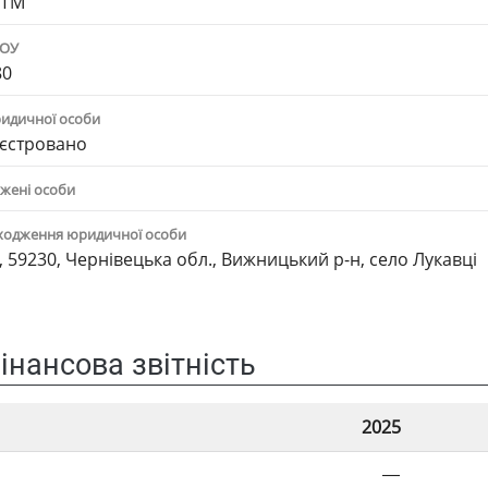
ЛТМ"
ПОУ
80
ридичної особи
єстровано
жені особи
ходження юридичної особи
, 59230, Чернівецька обл., Вижницький р-н, село Лукавці
інансова звітність
2025
—