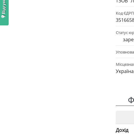
ТЗОВ "
Код ЄДР
351665
Статус ю
заре
Уповнова
Місцезна
Україна
Ф
Дохід