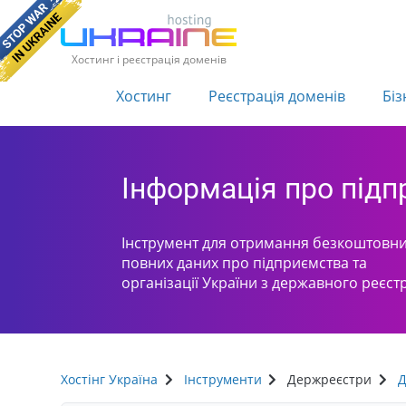
Хостинг і реєстрація доменів
Хостинг
Реєстрація доменів
Біз
Інформація про під
Інструмент для отримання безкоштовни
повних даних про підприємства та
організації України з державного реєст
Хостінг Україна
Інструменти
Держреєстри
Д