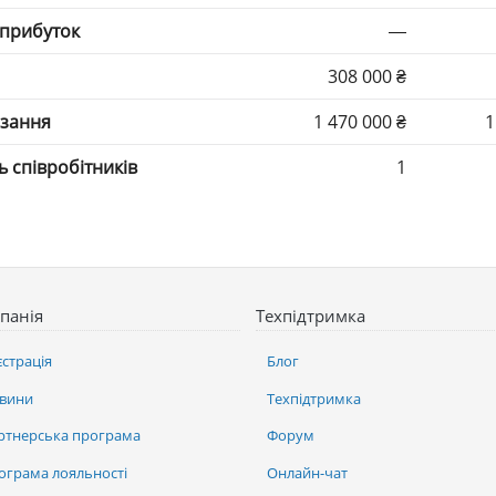
 прибуток
—
308 000 ₴
язання
1 470 000 ₴
1
ть співробітників
1
панія
Техпідтримка
єстрація
Блог
вини
Техпідтримка
ртнерська програма
Форум
ограма лояльності
Онлайн-чат