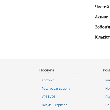
Чистий
Активи
Зобов’
Кількіс
Послуги
Ком
Хостинг
Ре
Реєстрація домену
Но
VPS і VDS
Па
Виділені сервера
Пр