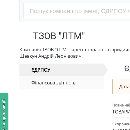
ТЗОВ "ЛТМ"
Компанія ТЗОВ "ЛТМ" зареєстрована за юридично
Шевкун Андрій Леонідович.
Є
ЄДРПОУ
Фінансова звітність
Дата
Відгуки та пропозиції
Повне на
ТОВАРИ
Скорочен