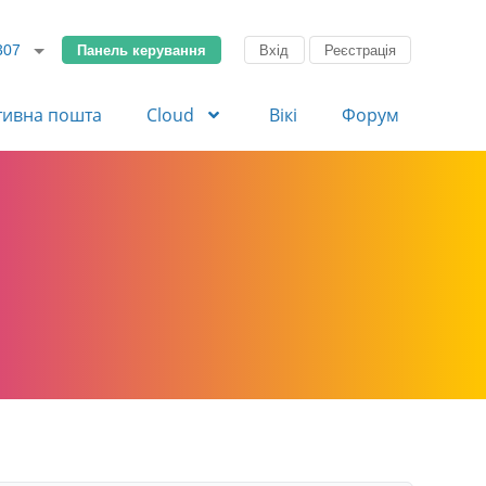
Панель керування
Вхід
Реєстрація
307
тивна пошта
Cloud
Вікі
Форум