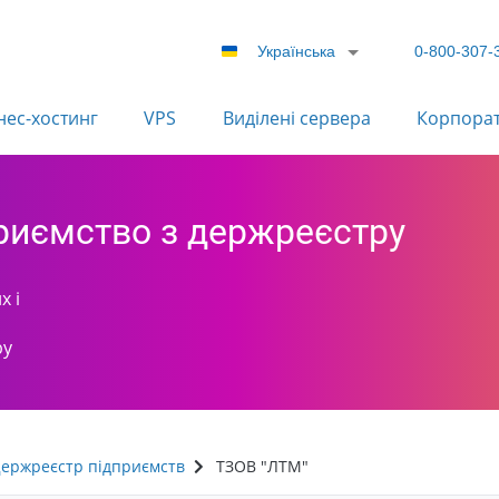
Українська
0-800-307-
нес-хостинг
VPS
Виділені сервера
Корпора
приємство з держреєстру
х і
ру
ержреєстр підприємств
ТЗОВ "ЛТМ"