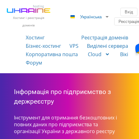
Вхід
Українська
Хостинг і реєстрація
Реєстраці
доменів
Хостинг
Реєстрація доменів
Бізнес-хостинг
VPS
Виділені сервера
Корпоративна пошта
Cloud
Вікі
Форум
Інформація про підприємство з
держреєстру
Інструмент для отримання безкоштовних і
повних даних про підприємства та
організації України з державного реєстру