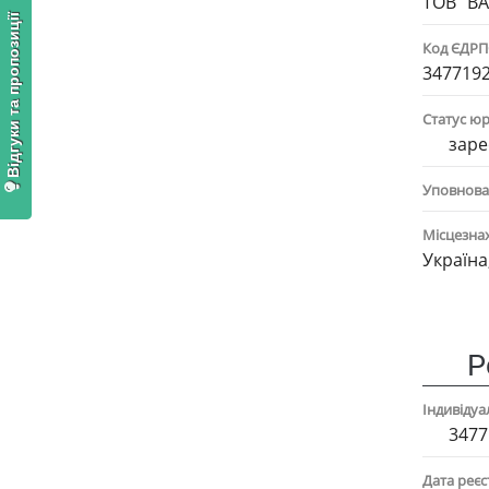
ТОВ "В
Відгуки та пропозиції
Код ЄДР
347719
Статус ю
заре
Уповнова
Місцезна
Україна
Р
Індивіду
3477
Дата реєс