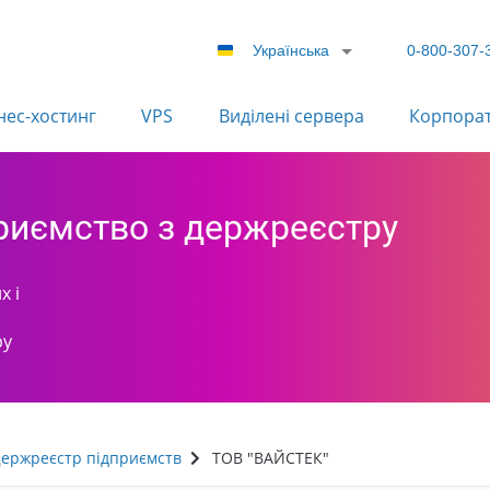
Українська
0-800-307-
нес-хостинг
VPS
Виділені сервера
Корпора
приємство з держреєстру
х і
ру
ержреєстр підприємств
ТОВ "ВАЙСТЕК"