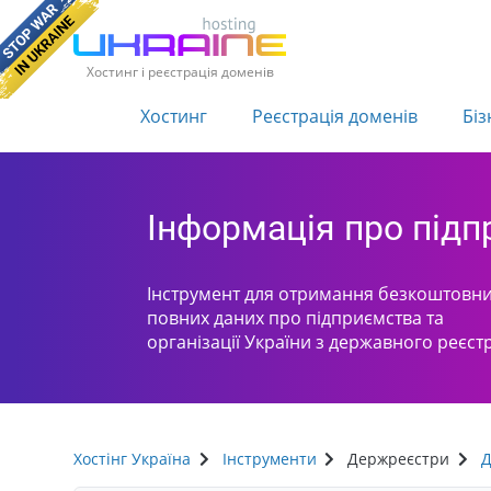
Хостинг і реєстрація доменів
Хостинг
Реєстрація доменів
Біз
Інформація про під
Інструмент для отримання безкоштовни
повних даних про підприємства та
організації України з державного реєст
Хостінг Україна
Інструменти
Держреєстри
Д