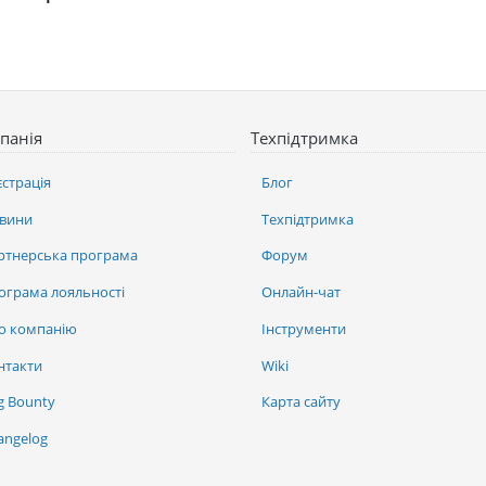
панія
Техпідтримка
єстрація
Блог
вини
Техпідтримка
ртнерська програма
Форум
ограма лояльності
Онлайн-чат
о компанію
Інструменти
нтакти
Wiki
g Bounty
Карта сайту
angelog