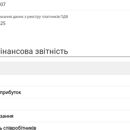
007
мання даних з реєстру платників ПДВ
025
інансова звітність
 прибуток
язання
ть співробітників