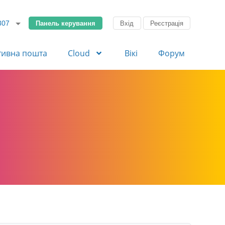
Панель керування
Вхід
Реєстрація
307
тивна пошта
Cloud
Вікі
Форум