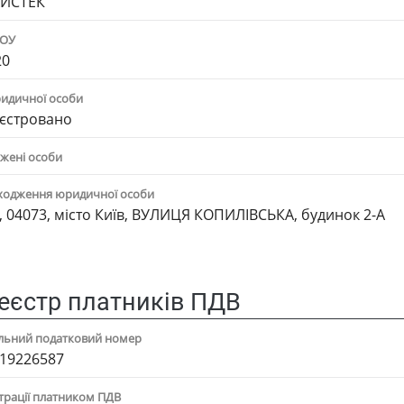
АЙСТЕК"
ПОУ
20
ридичної особи
єстровано
жені особи
ходження юридичної особи
, 04073, місто Київ, ВУЛИЦЯ КОПИЛІВСЬКА, будинок 2-А
еєстр платників ПДВ
альний податковий номер
19226587
трації платником ПДВ