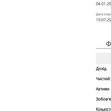
04.01.2
Дата отри
19.07.2
Ф
Дохід
Чистий
Активи
Зобов’
Кількіс