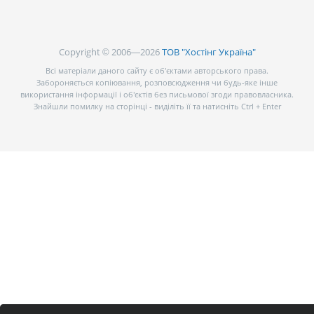
Copyright © 2006—2026
ТОВ "Хостінг Україна"
Всі матеріали даного сайту є об’єктами авторського права.
Забороняється копіювання, розповсюдження чи будь-яке інше
використання інформації і об’єктів без письмової згоди правовласника.
Знайшли помилку на сторінці - виділіть її та натисніть Ctrl + Enter