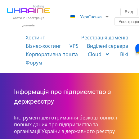
Вхід
Українська
Хостинг і реєстрація
Реєстраці
доменів
Хостинг
Реєстрація доменів
Бізнес-хостинг
VPS
Виділені сервера
Корпоративна пошта
Cloud
Вікі
Форум
Інформація про підприємство з
держреєстру
Інструмент для отримання безкоштовних і
повних даних про підприємства та
організації України з державного реєстру