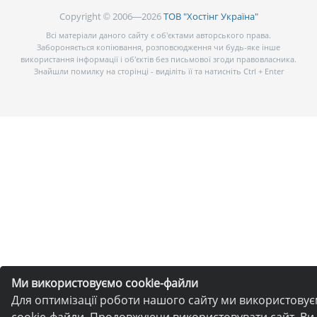
Copyright © 2006—2026
ТОВ "Хостінг Україна"
Всі матеріали даного сайту є об’єктами авторського права.
Забороняється копіювання, розповсюдження чи будь-яке інше
використання інформації і об’єктів без письмової згоди правовласника.
Знайшли помилку на сторінці - виділіть її та натисніть Ctrl + Enter
Ми використовуємо cookie-файли
Для оптимізації роботи нашого сайту ми використову
cookie-файли. Продовжуючи використовувати сайт, Ви