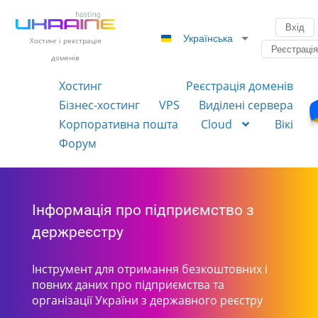
Вхід
Українська
Хостинг і реєстрація
Реєстраці
доменів
Хостинг
Реєстрація доменів
Бізнес-хостинг
VPS
Виділені сервера
Корпоративна пошта
Cloud
Вікі
Форум
Інформація про підприємство з
держреєстру
Інструмент для отримання безкоштовних і
повних даних про підприємства та
організації України з державного реєстру