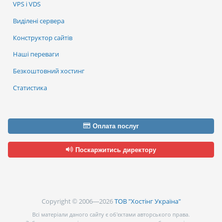
VPS і VDS
Виділені сервера
Конструктор сайтів
Наші переваги
Безкоштовний хостинг
Статистика
Оплата послуг
Поскаржитись директору
Copyright © 2006—2026
ТОВ "Хостінг Україна"
Всі матеріали даного сайту є об’єктами авторського права.