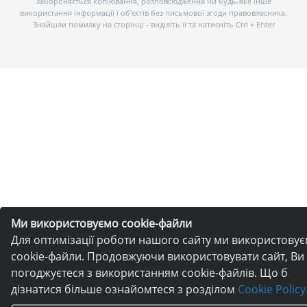
Забороняється копіювання, розповсюдження чи будь-яке інше
використання інформації і об’єктів без письмової згоди правовласника.
Знайшли помилку на сторінці - виділіть її та натисніть Ctrl + Enter
Ми використовуємо cookie-файли
Для оптимізації роботи нашого сайту ми використову
cookie-файли. Продовжуючи використовувати сайт, Ви
погоджуєтеся з використанням cookie-файлів. Що б
дізнатися більше ознайомтеся з розділом
Cookie Policy