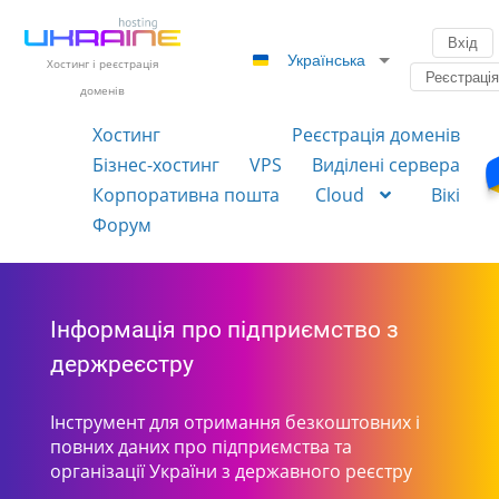
Вхід
Українська
Хостинг і реєстрація
Реєстраці
доменів
Хостинг
Реєстрація доменів
Бізнес-хостинг
VPS
Виділені сервера
Корпоративна пошта
Cloud
Вікі
Форум
Інформація про підприємство з
держреєстру
Інструмент для отримання безкоштовних і
повних даних про підприємства та
організації України з державного реєстру