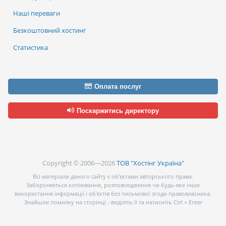
Наші переваги
Безкоштовний хостинг
Статистика
Оплата послуг
Поскаржитись директору
Copyright © 2006—2026
ТОВ "Хостінг Україна"
Всі матеріали даного сайту є об’єктами авторського права.
Забороняється копіювання, розповсюдження чи будь-яке інше
використання інформації і об’єктів без письмової згоди правовласника.
Знайшли помилку на сторінці - виділіть її та натисніть Ctrl + Enter