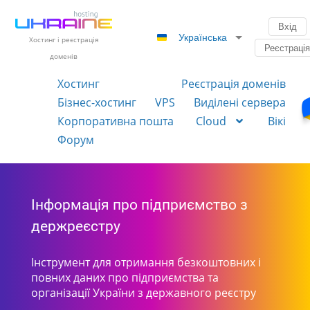
Вхід
Українська
Хостинг і реєстрація
Реєстраці
доменів
Хостинг
Реєстрація доменів
Бізнес-хостинг
VPS
Виділені сервера
Корпоративна пошта
Cloud
Вікі
Форум
Інформація про підприємство з
держреєстру
Інструмент для отримання безкоштовних і
повних даних про підприємства та
організації України з державного реєстру