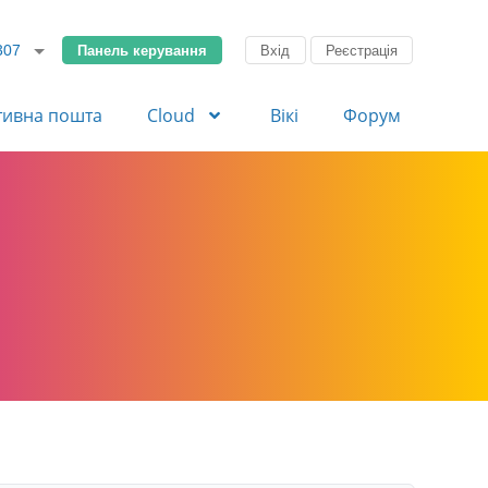
Панель керування
Вхід
Реєстрація
307
тивна пошта
Cloud
Вікі
Форум