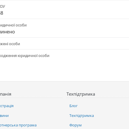
ПОУ
38
ридичної особи
пинено
жені особи
ходження юридичної особи
панія
Техпідтримка
єстрація
Блог
вини
Техпідтримка
ртнерська програма
Форум