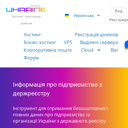
Вхід
Українська
Хостинг і реєстрація
Реєстраці
доменів
Хостинг
Реєстрація доменів
Бізнес-хостинг
VPS
Виділені сервера
Корпоративна пошта
Cloud
Вікі
Форум
Інформація про підприємство з
держреєстру
Інструмент для отримання безкоштовних і
повних даних про підприємства та
організації України з державного реєстру