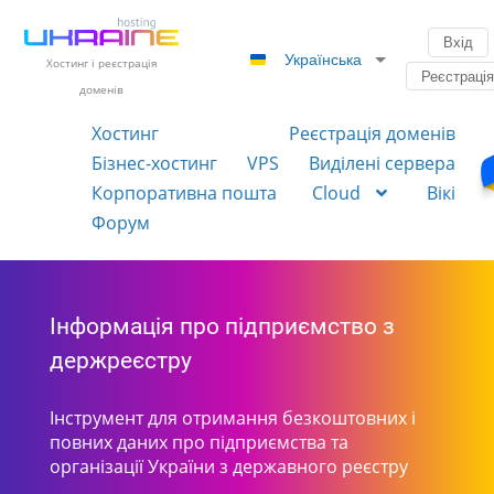
Вхід
Українська
Хостинг і реєстрація
Реєстраці
доменів
Хостинг
Реєстрація доменів
Бізнес-хостинг
VPS
Виділені сервера
Корпоративна пошта
Cloud
Вікі
Форум
Інформація про підприємство з
держреєстру
Інструмент для отримання безкоштовних і
повних даних про підприємства та
організації України з державного реєстру