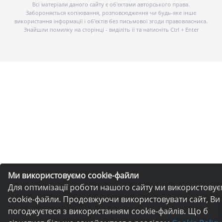
Всі матеріали даного сайту є об’єктами авторського права.
Забороняється копіювання, розповсюдження чи будь-яке інше
використання інформації і об’єктів без письмової згоди правовласника.
Знайшли помилку на сторінці - виділіть її та натисніть Ctrl + Enter
Ми використовуємо cookie-файли
Для оптимізації роботи нашого сайту ми використову
cookie-файли. Продовжуючи використовувати сайт, Ви
погоджуєтеся з використанням cookie-файлів. Що б